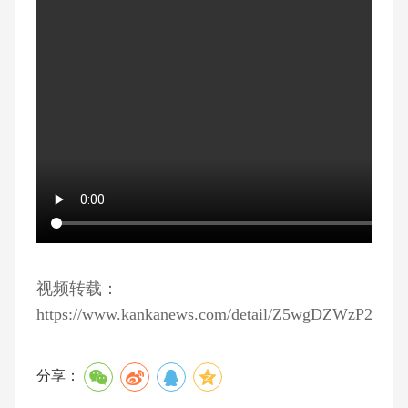
视频转载：
https://www.kankanews.com/detail/Z5wgDZWzP2D
分享：